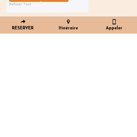
Refuser Tout
RESERVER
Itinéraire
Appeler
Les Petites Cantines du Beaujolais, 
c'est 
un restaurant et bien plus : un lieu de 
vie dont les habitantes et les habitants 
peuvent se saisir pour concrétiser 
leurs idées et projets. On y vient pour 
cuisiner, se restaurer, faire une halte, 
se cultiver, travailler, se rencontrer, 
être ensemble… 